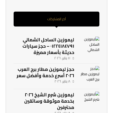
آخر المشاركات
ليموزين الساحل الشمالي
٠١٢٢٤١٨٤٧٩١ – حجز سيارات
حديثة بأسعار مميزة
١١ يناير، ٢٠٢٦
حجز ليموزين مطار برج العرب
٢٠٢٦ أسرع خدمة وأفضل سعر
٨ يناير، ٢٠٢٦
ليموزين شرم الشيخ ٢٠٢٦
بخدمة موثوقة وسائقين
محترفين
٨ يناير، ٢٠٢٦