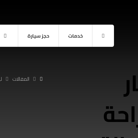
خدمات
حجز سيارة
ر
المقالات
ل
حة