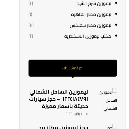
ليموزين شرم الشيخ
(٢)
ليموزين مطار القاهرة
(١)
ليموزين مطار سفنكس
(١١)
مكتب ليموزين الاسكندرية
(٢)
آخر المشاركات
ليموزين الساحل الشمالي
٠١٢٢٤١٨٤٧٩١ – حجز سيارات
حديثة بأسعار مميزة
١١ يناير، ٢٠٢٦
حجز ليموزين مطار برج