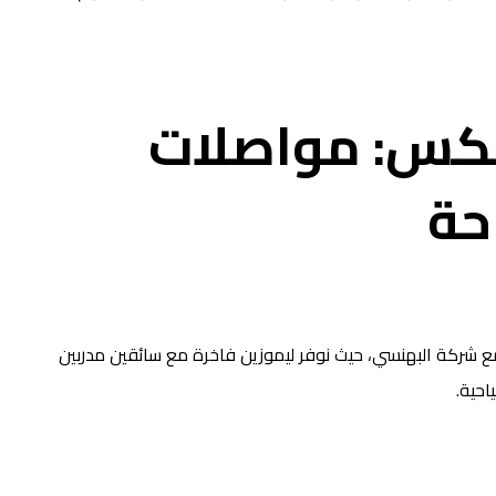
نكس: مواصلات
حة
ركة البهنسي، حيث نوفر ليموزين فاخرة مع سائقين مدربين
احية.