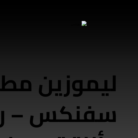
ليموزين مطا
سفنكس – را