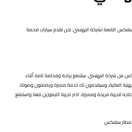
سفنكس التابعة لشركة البهنسي. نحن نقدم سيارات فخمة
س من شركة البهنسي. ستتمتع براحة وفخامة تامة أثناء
 والمهنية العالية، وسيقدمون لك خدمة مميزة ويضمنون وصولك
تاجه لتجربة مريحة ومميزة. اختر تجربة الليموزين معنا واستمتع