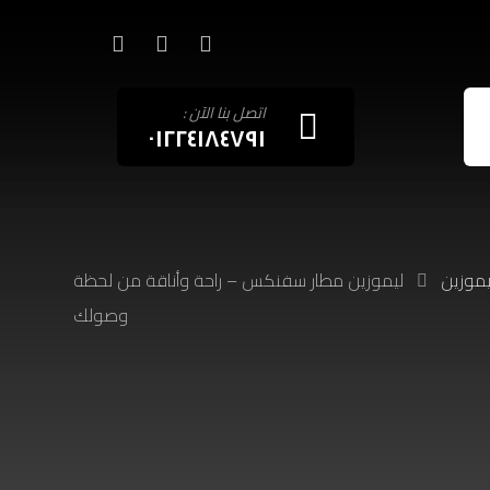
اتصل بنا الآن :
٠١٢٢٤١٨٤٧٩١
يموزين
ليموزين مطار سفنكس – راحة وأناقة من لحظة
وصولك